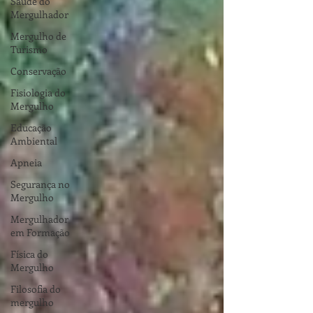
Saúde do
Mergulhador
Mergulho de
Turismo
Conservação
Fisiologia do
Mergulho
Educação
Ambiental
Apneia
Segurança no
Mergulho
Mergulhador
em Formação
Física do
Mergulho
Filosofia do
mergulho