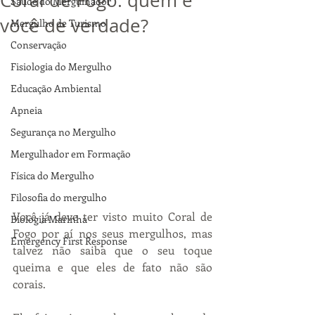
Coral de Fogo: quem é
Saúde do Mergulhador
você de verdade?
Mergulho de Turismo
Conservação
Fisiologia do Mergulho
Educação Ambiental
Apneia
Segurança no Mergulho
Mergulhador em Formação
Física do Mergulho
Filosofia do mergulho
Você já deve ter visto muito Coral de 
Biologia Marinha
Fogo por aí nos seus mergulhos, mas 
Emergency First Response
talvez não saiba que o seu toque 
queima e que eles de fato não são 
corais.