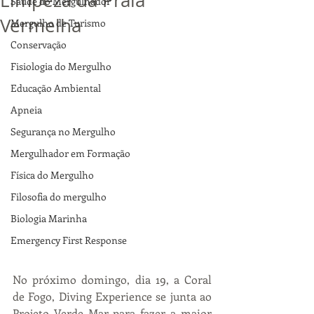
Limpeza da Praia
Saúde do Mergulhador
Vermelha
Mergulho de Turismo
Conservação
Fisiologia do Mergulho
Educação Ambiental
Apneia
Segurança no Mergulho
Mergulhador em Formação
Física do Mergulho
Filosofia do mergulho
Biologia Marinha
Emergency First Response
No próximo domingo, dia 19, a Coral 
de Fogo, Diving Experience se junta ao 
Projeto Verde Mar para fazer a maior 