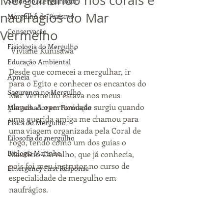
Mergulhando nos corais e
Saúde do Mergulhador
naufrágios do Mar
Mergulho de Turismo
Conservação
Vermelho
Fisiologia do Mergulho
 Viviane Kunisawa*
Educação Ambiental
Desde que comecei a mergulhar, ir 
Apneia
para o Egito e conhecer os encantos do 
Segurança no Mergulho
Mar Vermelho estava nos meus 
planos. A oportunidade surgiu quando 
Mergulhador em Formação
uma querida amiga me chamou para 
Física do Mergulho
uma viagem organizada pela Coral de 
Filosofia do mergulho
Fogo, tendo como um dos guias o 
Biologia Marinha
Maurício Carvalho, que já conhecia, 
pois foi meu instrutor no curso de 
Emergency First Response
especialidade de mergulho em 
naufrágios. 