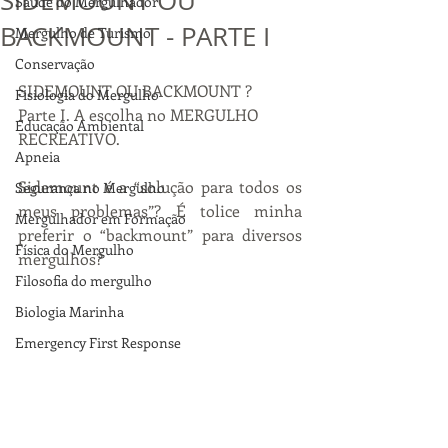
SIDEMOUNT OU
Saúde do Mergulhador
BACKMOUNT - PARTE I
Mergulho de Turismo
Conservação
SIDEMOUNT OU BACKMOUNT ?
Fisiologia do Mergulho
Parte I. A escolha no MERGULHO 
Educação Ambiental
RECREATIVO.
Apneia
Sidemount é a “solução para todos os 
Segurança no Mergulho
meus problemas”? É tolice minha 
Mergulhador em Formação
preferir o “backmount” para diversos 
Física do Mergulho
mergulhos?
Filosofia do mergulho
Biologia Marinha
Emergency First Response