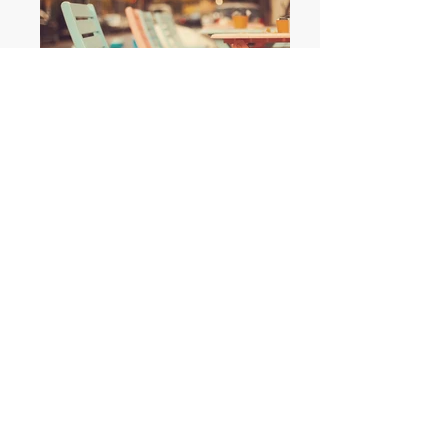
Endereço - OPERADORA DE MERGULHO
Estrada da Barra da TIjuca, 367, Loja 4,
(ficamos no Bella Marina)
Barra da Tijuca - Rio de Janeiro - RJ
CEP: 22611-201
Endereço - CENTRO DE TREINAMENTO
Avenida das Americas, 2300 A (área da
piscina do Arouca Barra Clube)
Barra da Tijuca - Rio de Janeiro - RJ