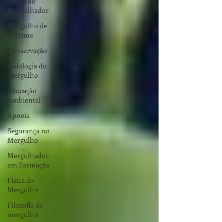
Saúde do
Mergulhador
Mergulho de
Turismo
Conservação
Fisiologia do
Mergulho
Educação
Ambiental
Apneia
Segurança no
Mergulho
Mergulhador
em Formação
Física do
Mergulho
Filosofia do
mergulho