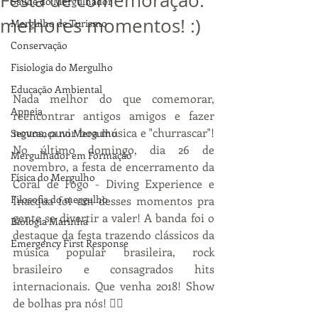
Festa de comemoração:
Saúde do Mergulhador
melhores momentos! :)
Mergulho de Turismo
Conservação
Fisiologia do Mergulho
Educação Ambiental
Nada melhor do que comemorar, 
Apneia
reencontrar antigos amigos e fazer 
novos, ouvir boa música e "churrascar"! 
Segurança no Mergulho
No último domingo, dia 26 de 
Mergulhador em Formação
novembro, a festa de encerramento da 
Física do Mergulho
Coral de Fogo - Diving Experience e 
Filosofia do mergulho
Inacqua foi um desses momentos pra 
gente se divertir a valer! A banda foi o 
Biologia Marinha
destaque da festa trazendo clássicos da 
Emergency First Response
música popular brasileira, rock 
brasileiro e consagrados hits 
internacionais. Que venha 2018! Show 
de bolhas pra nós! 👌🏼